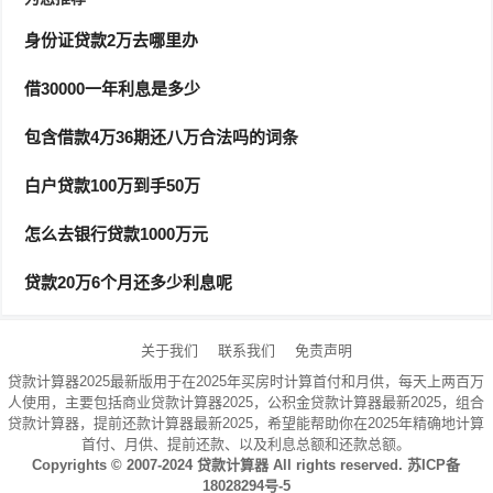
律规定，约定个人借款利息的利率可适当高于银行利率，
但最高不得超过银行同类
贷款利率
的四倍，含利率本数，
身份证贷款2万去哪里办
否则超过部分的利息不受保护。
借30000一年利息是多少
一般来说，钱数不多（这个标准不好定，双方都比较能接
包含借款4万36期还八万合法吗的词条
受的范围内吧），时间不长（不超过一年吧或者更短），
是不会也不应该要利息的。
白户贷款100万到手50万
怎么去银行贷款1000万元
如果这个朋友是你认为值得相信的人，而他/她却落井下
石，这种时候有可能对方账户被骗子利用了，这种时候最
贷款20万6个月还多少利息呢
好打电话找朋友确认一下。如果确实是朋友的要求，并且
态度跟平时一整个大转变的话，只能说交友不慎。
关于我们
联系我们
免责声明
贷款计算器2025最新版用于在2025年买房时计算首付和月供，每天上两百万
他的钱没有去投资没有去增值那是他的事，和你没关系。
人使用，主要包括商业贷款计算器2025，公积金贷款计算器最新2025，组合
你要做的就是借钱给利息。
贷款计算器，提前还款计算器最新2025，希望能帮助你在2025年精确地计算
首付、月供、提前还款、以及利息总额和还款总额。
Copyrights © 2007-2024
贷款计算器
All rights reserved.
苏ICP备
贷款3000,分期一年,综合年化率36.0%,这是违法的吗?
18028294号-5