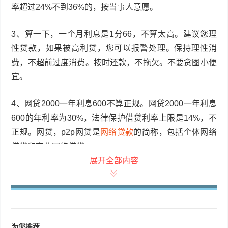
率超过24%不到36%的，按当事人意愿。
3、算一下，一个月利息是1分66，不算太高。建议您理
性贷款，如果被高利贷，您可以报警处理。保持理性消
费，不超前过度消费。按时还款，不拖欠。不要贪图小便
宜。
4、网贷2000一年利息600不算正规。网贷2000一年利息
600的年利率为30%，法律保护借贷利率上限是14%，不
正规。网贷，p2p网贷是
网络贷款
的简称，包括个体网络
借贷和商业网络借贷。
展开全部内容
就是向朋友借钱3000块钱没有合同,但是他给我说自借钱
当天起一天40的利息...
给利息不犯法，只要利息不超过法律规定的范围，根据法
为您推荐