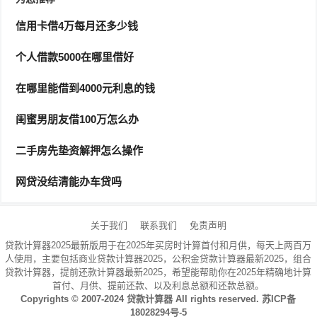
可以一次性
贷款五万
的网贷?试试这几个大额平台
信用卡借4万每月还多少钱
马上金融 马上金融是拥有消费金融牌照的贷款平台，受
个人借款5000在哪里借好
到银监会严格监督管理，大家可以放心申请。芝麻信用分
在580分以上，就可以搞定三无人员怎么贷款五万。
在哪里能借到4000元利息的钱
这里就给大家来盘点几个口碑不错，下款比较稳的。正规
闺蜜男朋友借100万怎么办
网贷平台哪个额度高？豆豆钱：持牌金融机构，具备放贷
二手房先垫资解押怎么操作
资格，适合信用良好、有稳定收入的上班族申请。
网贷没结清能办车贷吗
哪个平台可以贷款5万？ 美团生活费：美团上的信用贷款
产品，额度最高20万，每个借款人资质不同额度不同，具
关于我们
联系我们
免责声明
体额度以页面显示为准，最高日利率万分之五，年化利率
贷款计算器2025最新版用于在2025年买房时计算首付和月供，每天上两百万
18%，信用良好，收入稳定比较容易借到。
人使用，主要包括商业贷款计算器2025，公积金贷款计算器最新2025，组合
贷款计算器，提前还款计算器最新2025，希望能帮助你在2025年精确地计算
首付、月供、提前还款、以及利息总额和还款总额。
哪里能贷款五万？平安小橙花 平安小橙花是平安消费金
Copyrights © 2007-2024
贷款计算器
All rights reserved.
苏ICP备
融公司推出的一款个人循环消费信用贷款产品，用户在申
18028294号-5