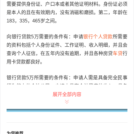
需要提供身份证、户口本或者其他证明材料。身份证必须
是本人的且在有效期内，没有消磁和磨损。第二，年龄在
183，335，465岁之间。
向银行贷款5万需要的条件有：申请
银行
个人贷款
所需要
的资料包括个人身份证件、工作证明、收入明细，并且会
查询个人征信，在五年内没有逾期，并且各种房贷
车贷
行
用卡贷款都良好。
银行贷款5万所需要的条件有：申请人需是具备完全民事
行为能力的合法公民。申请人具有合法稳定的收入，具备
偿还贷款的能力。申请人信用状况良好，无不良信用记
展开全部内容
录。申请人需提供个人有效身份证。
向银行贷款5万有什么条件：第一点、一定要中国人，必
须携带身份证、户口本或是其他证明材料。身份证务必是
为您推荐