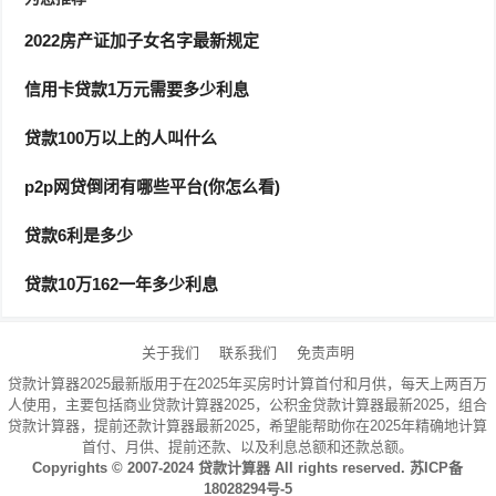
自己，而且有效期内，并没有消磁损坏。第二点、年龄在
18——65周岁之间。
2022房产证加子女名字最新规定
信用卡贷款1万元需要多少利息
银行贷款5万需要什么条件
贷款100万以上的人叫什么
一是必须是中国公民，需要提供身份证、户口本或者其他
证明材料。身份证必须是本人的且在有效期内，没有消磁
p2p网贷倒闭有哪些平台(你怎么看)
和磨损。第二，年龄在183，335，465岁之间。因为有些
贷款6利是多少
银行不会有非常高的5万元
贷款额度
，所以对年龄要求比
较宽泛。
贷款10万162一年多少利息
申请人在中国境内有固定住所，有当地城镇常住户口，并
关于我们
联系我们
免责声明
拥有完全民事行为能力。申请人拥有稳定经济收入，并具
贷款计算器2025最新版用于在2025年买房时计算首付和月供，每天上两百万
有按期偿还
贷款本息
的能力。征信无不良记录。在贷款银
人使用，主要包括商业贷款计算器2025，公积金贷款计算器最新2025，组合
贷款计算器，提前还款计算器最新2025，希望能帮助你在2025年精确地计算
行获得A级以上和人资信等级。
首付、月供、提前还款、以及利息总额和还款总额。
Copyrights © 2007-2024
贷款计算器
All rights reserved.
苏ICP备
银行贷款5万所需要的条件有：申请人需是具备完全民事
18028294号-5