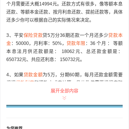
个月需要还大概14994元。还款方式有很多，像等额本息
还款、等额本金还款、按月利息还款、提前还款等，具体
还多少你可以根据自己的实际情况来决定。
3、平安
保险贷款
贷5万分36期还款一个月还多少
贷款本
金
：50000，月利率：50%，
贷款年限
：36 个月 ： 等额
本息法月供还款额是： 18062元、总还款金额是：
650732元、共应还利息： 150732元。
4、如果
贷款金额
为5万，分期60期，每月还款金额需要
根据
贷款利率
和还款方式来计算，具体数值需要根据实际
情况进行计算。计算月还款金额：首先，确定贷款利率。
展开全部内容
贷款利率可以是固定利率或浮动利率，根据具体情况选择
适合的利率类型。
5、万元本金在
银行贷款
2年，按月还款，基准利率是
为您推荐