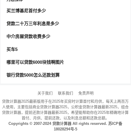
6％，以下两种
贷款方式
的
贷款每月利息
如下：等额本息
还款法：利息总额：31873，累计
贷款还款
总额：
买兰博基尼首付多少
531873，每月还款利息：22103。
贷款二十万三年利息是多少
6、如果贷款5万，按照35%的基准利率计算，选择等额本
中介房屋贷款收费多少
息每月需要还款4265元，一共需要支付的利息为11894
买车5
元，本息合计金额为511894元。
哪里可以贷款6000块钱啊图片
22.4万买车首付5万分期5年一个月要多少钱
银行贷款5000怎么还款划算
1、购车贷款5万左右，如何算月供？1，贷款5万2年，年
利率为5%，月供=（50000+4500）24=2270.83元。2，
关于我们
联系我们
免责声明
月供=（本金+利息）月数，总利息=本金*年利率*期限，
贷款计算器2025最新版用于在2025年买房时计算首付和月供，每天上两百万
利息=50000*5%*2=4500元。
人使用，主要包括商业贷款计算器2025，公积金贷款计算器最新2025，组合
贷款计算器，提前还款计算器最新2025，希望能帮助你在2025年精确地计算
首付、月供、提前还款、以及利息总额和还款总额。
2、天籁首付5万月供一般是2100元。每个地区的政策不
Copyrights © 2007-2024
贷款计算器
All rights reserved.
苏ICP备
一样，建议你问当地的4S店，他们会给你满意的答复，
18028294号-5