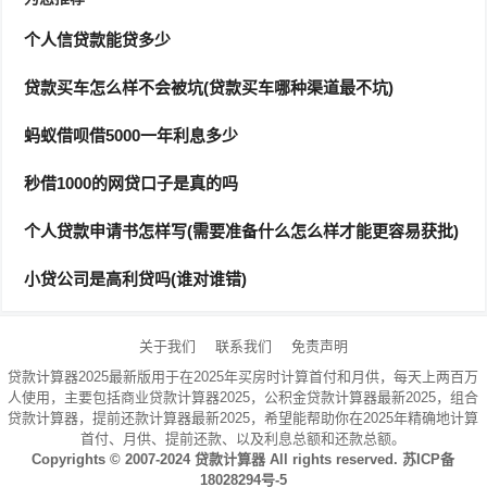
2、银行贷款：可以选择去银行申请个人
信用贷款
，条件
个人信贷款能贷多少
相对较为宽松，还款方式灵活多样，而且银行贷款低利
贷款买车怎么样不会被坑(贷款买车哪种渠道最不坑)
率，综合成本相对较低。信用卡分期付款：通过办理信用
卡并将其用于分期还款或预借现金，可以一次性获取所需
蚂蚁借呗借5000一年利息多少
金额。
秒借1000的网贷口子是真的吗
3、白猫贷是广州智度互联网公司旗下的一款小贷产品，
个人贷款申请书怎样写(需要准备什么怎么样才能更容易获批)
不久，能够提供给用户的最高贷款额度为4万元。
小贷公司是高利贷吗(谁对谁错)
哪个银行的
个人贷款
好贷?并且利息低。
关于我们
联系我们
免责声明
1、招行
闪电贷
：招商
银行信用贷款
，可直接在招行手机
贷款计算器2025最新版用于在2025年买房时计算首付和月供，每天上两百万
银行申请，最高额度30万，最长可借5年。
人使用，主要包括商业贷款计算器2025，公积金贷款计算器最新2025，组合
贷款计算器，提前还款计算器最新2025，希望能帮助你在2025年精确地计算
首付、月供、提前还款、以及利息总额和还款总额。
2、中国工商银行（ICBC）：作为中国最大的商业银行之
Copyrights © 2007-2024
贷款计算器
All rights reserved.
苏ICP备
一，ICBC在
贷款利率
方面具有竞争力，并且拥有较高的
18028294号-5