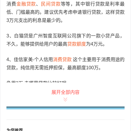
消费
金融贷款
、
民间贷款
等等，其中银行贷款是利率最
低、门槛最高的。建议优先考虑申请银行贷款，这样贷款
3万元支出的利息是最少的。
3、白猫贷是广州智度互联网公司旗下的一款小贷产品，
不久，能够提供给用户的最高
贷款额度
为4万元。
4、佳信家美-个人信用
消费贷款
这个主要用于消费用途的
贷款，纯信用无需抵押担保，最高额度100万。
急用3万,去哪里贷款比较好呢
展开全部内容
1、根据不少卡友反馈，像招行e招贷、中信新快现、工行
融e借等，给的额度基本都在3万元以上，不过出了额度借
钱还需要重新审核，建议在借钱前，保持良好的用卡习
惯，并且尽可能降低负债率，会比较容易通过。
为您推荐