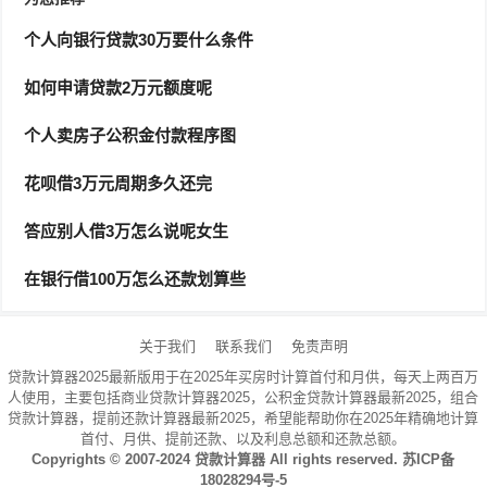
免责声明：文章内容不代表本站立场,本站不对其内容的真实性、完整
个人向银行贷款30万要什么条件
性、准确性给予任何担保、暗示和承诺，仅供读者参考；文章版权归原
作者所有！本站作为信息内容发布平台，页面展示内容的目的在于传播
如何申请贷款2万元额度呢
更多信息；本站不提供任何相关服务，阁下应知本站所提供的内容不能
个人卖房子公积金付款程序图
做为操作依据。市场有风险，投资需谨慎！如本文内容影响到您的合法
权益（含文章中内容、图片等），请及时联系本站，我们会及时删除处
花呗借3万元周期多久还完
理。
答应别人借3万怎么说呢女生
在银行借100万怎么还款划算些
关于我们
联系我们
免责声明
贷款计算器2025最新版用于在2025年买房时计算首付和月供，每天上两百万
人使用，主要包括商业贷款计算器2025，公积金贷款计算器最新2025，组合
贷款计算器，提前还款计算器最新2025，希望能帮助你在2025年精确地计算
首付、月供、提前还款、以及利息总额和还款总额。
Copyrights © 2007-2024
贷款计算器
All rights reserved.
苏ICP备
18028294号-5