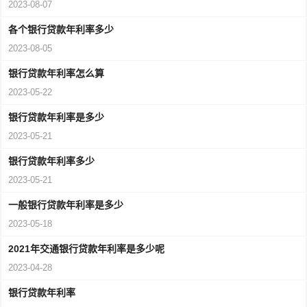
2023-08-07
各个银行贷款年利率多少
2023-08-05
银行贷款年利率怎么算
2023-05-22
银行贷款年利率是多少
2023-05-21
银行贷款年利率多少
2023-05-21
一般银行贷款年利率是多少
2023-05-18
2021年交通银行贷款年利率是多少呢
2023-04-28
银行贷款年利率