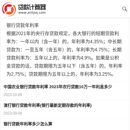
银行贷款年利率
根据2021年的央行存贷款规定，各大银行的短期贷款利
率为：一年以内（含一年）的，年利率为4.35%；中长期
贷款为：一至五年（含五年）的，年利率为4.75%；长期
贷款利率为：五年以上的，年利率为4.9%。如果是公积
金贷款的话，贷款期限为五年以下（含五年）的，年利率
为2.75%；贷款期限为五年以上的，年利率为3.25%。
中国农业银行贷款年利率 2023年农行贷款10万一年利息多少
2023-10-09
渣打银行贷款年利率(银行最新定期存款的年利率)
2023-09-09
银行贷款年利率多少怎么算